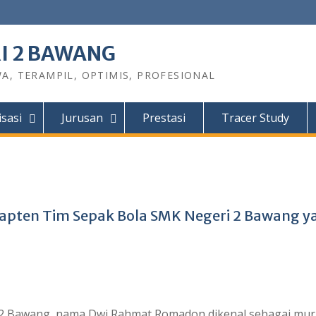
I 2 BAWANG
A, TERAMPIL, OPTIMIS, PROFESIONAL
sasi
Jurusan
Prestasi
Tracer Study
pten Tim Sepak Bola SMK Negeri 2 Bawang y
2 Bawang, nama Dwi Rahmat Romadon dikenal sebagai mur