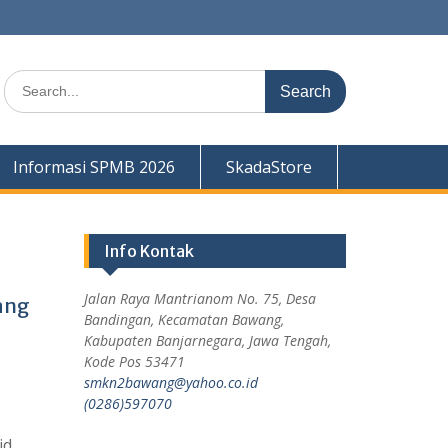
Informasi SPMB 2026
SkadaStore
Info Kontak
Jalan Raya Mantrianom No. 75, Desa
ang
Bandingan, Kecamatan Bawang,
Kabupaten Banjarnegara, Jawa Tengah,
Kode Pos 53471
smkn2bawang@yahoo.co.id
(0286)597070
id