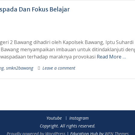
spada Dan Fokus Belajar
geri 2 Bawang dihadiri oleh Kapolsek Bawang, Iptu Suhardi
ek Bawang menyampaikan imbauan untuk ditindaklanjuti de
kewaspadaan terhadap maraknya provokasi
Read More …
ng
,
smkn2bawang
Leave a comment
Youtube
Instagram
Copyright. All rights reserved.
Proudly powered by WordPress
|
Education Hub by
WEN Themes