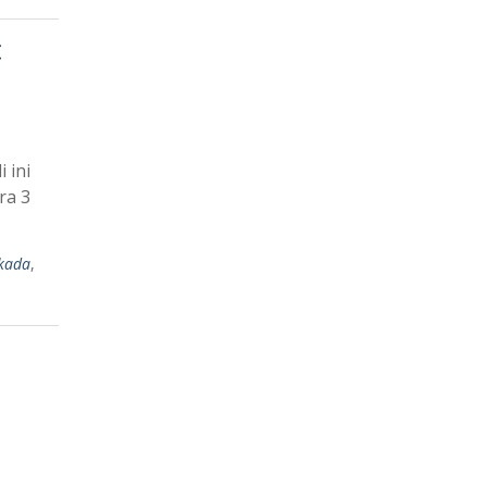
C
 ini
ra 3
kada
,