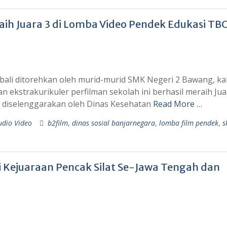
ih Juara 3 di Lomba Video Pendek Edukasi TB
li ditorehkan oleh murid-murid SMK Negeri 2 Bawang, kali
n ekstrakurikuler perfilman sekolah ini berhasil meraih Jua
 diselenggarakan oleh Dinas Kesehatan
Read More …
udio Video
b2film
,
dinas sosial banjarnegara
,
lomba film pendek
,
s
i Kejuaraan Pencak Silat Se-Jawa Tengah dan