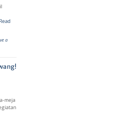
l
Read
ve a
awang!
ja-meja
kegiatan