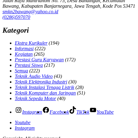
Jalan Raya Mantrianom No. 75, Desa Bandingan, Kecamatan
Bawang, Kabupaten Banjarnegara, Jawa Tengah, Kode Pos 53471
smkn2bawang@yahoo.co.id
(0286)597070
Kategori
Ekstra Kurikuler
(194)
Informasi
(222)
Kegiatan
(265)
Prestasi Guru Karyawan
(172)
Prestasi Siswa
(217)
Semua
(222)
Teknik Audio Video
(43)
Teknik Elektronika Industri
(30)
Teknik Instalasi Tenaga Listrik
(28)
Teknik Komputer dan Jaringan
(51)
Teknik Sepeda Motor
(40)
Instagram
Facebook
TikTok
YouTube
Youtube
Instagram