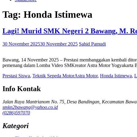
Tag:
Honda Istimewa
Lagi! Murid SMK Negeri 2 Bawang, M. Res
30 November 2025
30 November 2025
Sahid Pamudi
Bawang, 14 November 2025 – Prestasi membanggakan kembali ditorehk
pemenang dalam Lomba Video SMKreator Astra Motor Yogyakarta 
Prestasi Siswa
,
Teknik Sepeda Motor
Astra Motor
,
Honda Istimewa
,
L
Info Kontak
Jalan Raya Mantrianom No. 75, Desa Bandingan, Kecamatan Bawa
smkn2bawang@yahoo.co.id
(0286)597070
Kategori