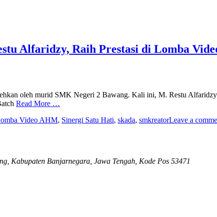
tu Alfaridzy, Raih Prestasi di Lomba Vid
an oleh murid SMK Negeri 2 Bawang. Kali ini, M. Restu Alfaridzy, s
Batch
Read More …
omba Video AHM
,
Sinergi Satu Hati
,
skada
,
smkreator
Leave a comme
ng, Kabupaten Banjarnegara, Jawa Tengah, Kode Pos 53471