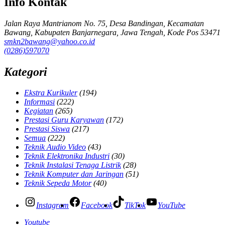
Info Kontak
Jalan Raya Mantrianom No. 75, Desa Bandingan, Kecamatan
Bawang, Kabupaten Banjarnegara, Jawa Tengah, Kode Pos 53471
smkn2bawang@yahoo.co.id
(0286)597070
Kategori
Ekstra Kurikuler
(194)
Informasi
(222)
Kegiatan
(265)
Prestasi Guru Karyawan
(172)
Prestasi Siswa
(217)
Semua
(222)
Teknik Audio Video
(43)
Teknik Elektronika Industri
(30)
Teknik Instalasi Tenaga Listrik
(28)
Teknik Komputer dan Jaringan
(51)
Teknik Sepeda Motor
(40)
Instagram
Facebook
TikTok
YouTube
Youtube