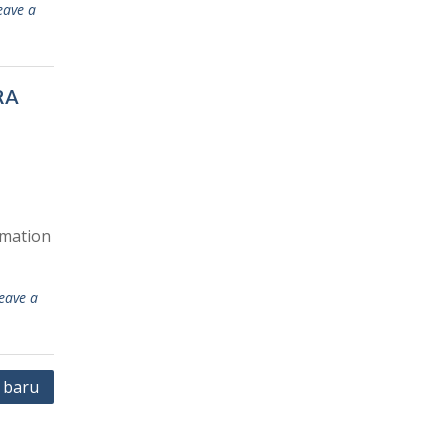
eave a
RA
rmation
eave a
 baru