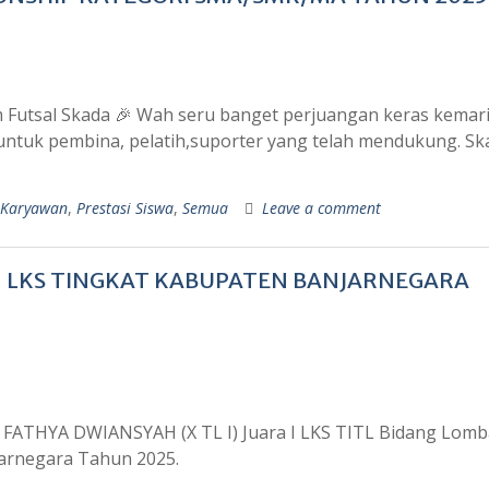
Futsal Skada 🎉 Wah seru banget perjuangan keras kemar
ntuk pembina, pelatih,suporter yang telah mendukung. Sk
 Karyawan
,
Prestasi Siswa
,
Semua
Leave a comment
ON LKS TINGKAT KABUPATEN BANJARNEGARA
h: FATHYA DWIANSYAH (X TL I) Juara I LKS TITL Bidang Lom
njarnegara Tahun 2025.