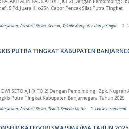
 : FALAKH ALIN FADILAH (X TJKT 2) Dengan Pembimbing : Ibu
afi, S.Pd. Juara III o2SN Cabor Pencak Silat Putra Tingkat
 Karyawan
,
Prestasi Siswa
,
Semua
,
Teknik Komputer dan Jaringan
L
NGKIS PUTRA TINGKAT KABUPATEN BANJARN
 : DWI SETO AJI (X TO 2) Dengan Pembimbing : Bpk. Nugrah A
angkis Putra Tingkat Kabupaten Banjarnegara Tahun 2025.
 Karyawan
,
Prestasi Siswa
,
Teknik Sepeda Motor
Leave a comment
IONSHIP KATEGORI SMA/SMK/MA TAHUN 2025