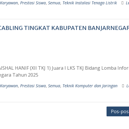
 Karyawan
,
Prestasi Siswa
,
Semua
,
Teknik Instalasi Tenaga Listrik
L
CABLING TINGKAT KABUPATEN BANJARNEGA
AISHAL HANIF (XII TKJ 1) Juara I LKS TKJ Bidang Lomba Info
egara Tahun 2025
 Karyawan
,
Prestasi Siswa
,
Semua
,
Teknik Komputer dan Jaringan
L
Pos-pos