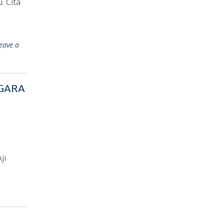
. Cita
eave a
EGARA
ji