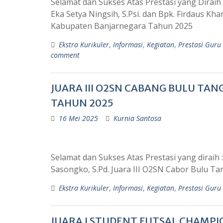
Selamat dan Sukses Atas Prestasi yang Diraih
Eka Setya Ningsih, S.Psi. dan Bpk. Firdaus Khan
Kabupaten Banjarnegara Tahun 2025
Ekstra Kurikuler
,
Informasi
,
Kegiatan
,
Prestasi Guru
comment
JUARA III O2SN CABANG BULU TA
TAHUN 2025
16 Mei 2025
Kurnia Santosa
Selamat dan Sukses Atas Prestasi yang diraih
Sasongko, S.Pd. Juara III O2SN Cabor Bulu T
Ekstra Kurikuler
,
Informasi
,
Kegiatan
,
Prestasi Guru
JUARA I STUDENT FUTSAL CHAMP