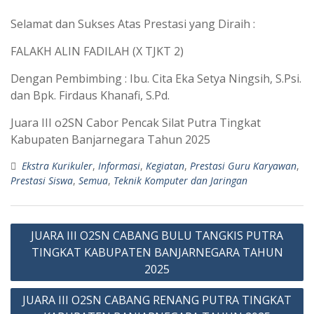
Selamat dan Sukses Atas Prestasi yang Diraih :
FALAKH ALIN FADILAH (X TJKT 2)
Dengan Pembimbing : Ibu. Cita Eka Setya Ningsih, S.Psi.
dan Bpk. Firdaus Khanafi, S.Pd.
Juara III o2SN Cabor Pencak Silat Putra Tingkat
Kabupaten Banjarnegara Tahun 2025
Ekstra Kurikuler
,
Informasi
,
Kegiatan
,
Prestasi Guru Karyawan
,
Prestasi Siswa
,
Semua
,
Teknik Komputer dan Jaringan
JUARA III O2SN CABANG BULU TANGKIS PUTRA
TINGKAT KABUPATEN BANJARNEGARA TAHUN
2025
JUARA III O2SN CABANG RENANG PUTRA TINGKAT