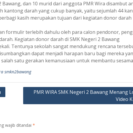
 Bawang, dan 10 murid dari anggota PMR Wira disambut an
mlah kantong darah yang cukup banyak, yaitu sejumlah 44 kan
rbagi kasih merupakan tujuan dari kegiatan donor darah
an formulir terlebih dahulu oleh para calon pendonor, pen
darah. Kegiatan donor darah di SMK Negeri 2 Bawang
sekali. Tentunya sekolah sangat mendukung rencana terseb
 disumbangkan dapat menjadi harapan baru bagi mereka ya
 salah satu gerakan kemanusiaan untuk membantu sesama
ra smkn2bawang
h
PMR WIRA SMK Negeri 2 Bawang Menang 
Video K
ng wajib ditandai
*