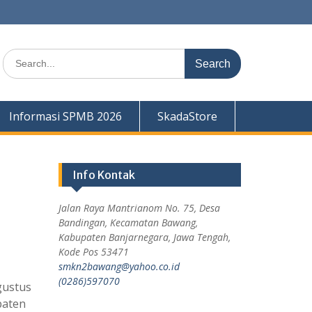
Informasi SPMB 2026
SkadaStore
Info Kontak
Jalan Raya Mantrianom No. 75, Desa
Bandingan, Kecamatan Bawang,
Kabupaten Banjarnegara, Jawa Tengah,
Kode Pos 53471
smkn2bawang@yahoo.co.id
(0286)597070
gustus
paten