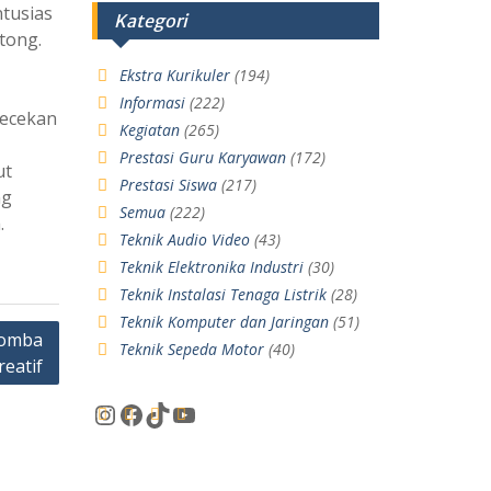
tusias
Kategori
tong.
Ekstra Kurikuler
(194)
Informasi
(222)
gecekan
Kegiatan
(265)
Prestasi Guru Karyawan
(172)
ut
Prestasi Siswa
(217)
ng
Semua
(222)
.
Teknik Audio Video
(43)
Teknik Elektronika Industri
(30)
Teknik Instalasi Tenaga Listrik
(28)
Teknik Komputer dan Jaringan
(51)
Lomba
Teknik Sepeda Motor
(40)
reatif