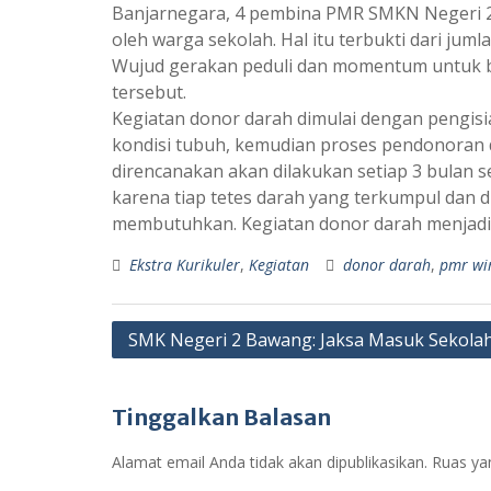
Banjarnegara, 4 pembina PMR SMKN Negeri 2
oleh warga sekolah. Hal itu terbukti dari ju
Wujud gerakan peduli dan momentum untuk be
tersebut.
Kegiatan donor darah dimulai dengan pengisi
kondisi tubuh, kemudian proses pendonoran 
direncanakan akan dilakukan setiap 3 bulan 
karena tiap tetes darah yang terkumpul dan
membutuhkan. Kegiatan donor darah menjadi
Ekstra Kurikuler
,
Kegiatan
donor darah
,
pmr wi
SMK Negeri 2 Bawang: Jaksa Masuk Sekola
Tinggalkan Balasan
Alamat email Anda tidak akan dipublikasikan.
Ruas ya