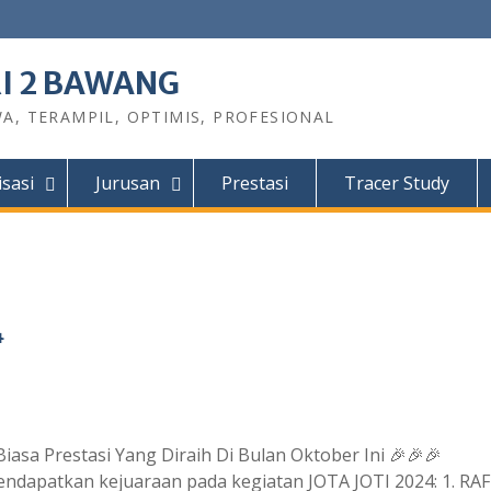
I 2 BAWANG
A, TERAMPIL, OPTIMIS, PROFESIONAL
sasi
Jurusan
Prestasi
Tracer Study
4
sa Prestasi Yang Diraih Di Bulan Oktober Ini 🎉🎉🎉
ndapatkan kejuaraan pada kegiatan JOTA JOTI 2024: 1. RAF