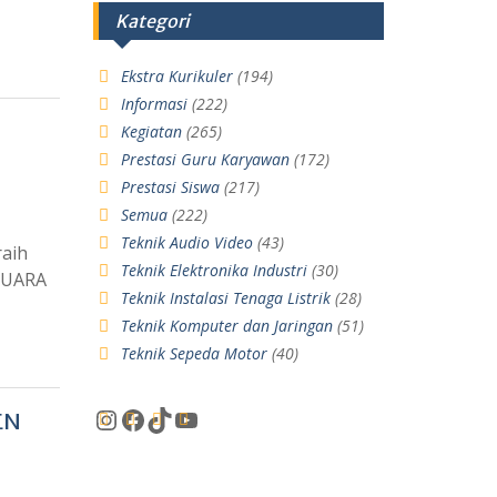
Kategori
Ekstra Kurikuler
(194)
Informasi
(222)
Kegiatan
(265)
Prestasi Guru Karyawan
(172)
Prestasi Siswa
(217)
Semua
(222)
Teknik Audio Video
(43)
raih
Teknik Elektronika Industri
(30)
 JUARA
Teknik Instalasi Tenaga Listrik
(28)
Teknik Komputer dan Jaringan
(51)
Teknik Sepeda Motor
(40)
Instagram
Facebook
TikTok
YouTube
EN