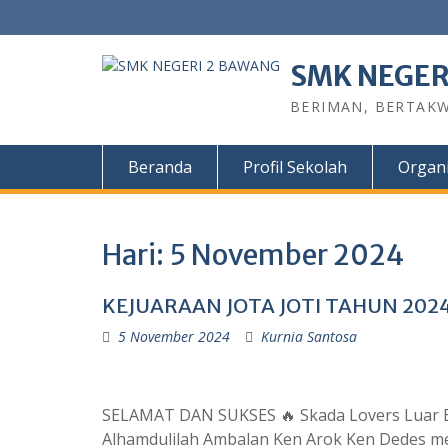
Skip
to
content
SMK NEGER
BERIMAN, BERTAKW
Beranda
Profil Sekolah
Organi
Hari:
5 November 2024
KEJUARAAN JOTA JOTI TAHUN 202
5 November 2024
Kurnia Santosa
SELAMAT DAN SUKSES 🔥 Skada Lovers Luar Bia
Alhamdulilah Ambalan Ken Arok Ken Dedes me