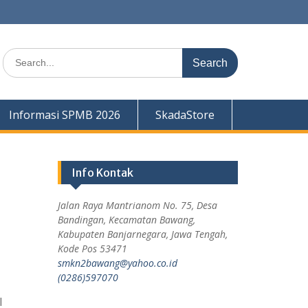
Search
for:
Informasi SPMB 2026
SkadaStore
Info Kontak
Jalan Raya Mantrianom No. 75, Desa
Bandingan, Kecamatan Bawang,
Kabupaten Banjarnegara, Jawa Tengah,
Kode Pos 53471
smkn2bawang@yahoo.co.id
(0286)597070
I