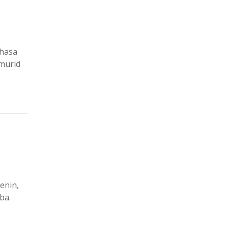
ahasa
 murid
enin,
ba.