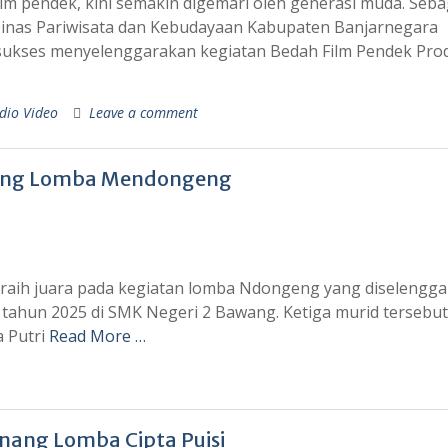
lm pendek, kini semakin digemari oleh generasi muda. Seba
Dinas Pariwisata dan Kebudayaan Kabupaten Banjarnegara
ukses menyelenggarakan kegiatan Bedah Film Pendek Pro
dio Video
Leave a comment
nang Lomba Mendongeng
raih juara pada kegiatan lomba Ndongeng yang diselengg
tahun 2025 di SMK Negeri 2 Bawang. Ketiga murid tersebut,
a Putri
Read More …
nang Lomba Cipta Puisi