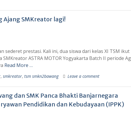
 Ajang SMKreator lagi!
ederet prestasi. Kali ini, dua siswa dari kelas XI TSM ikut
 SMKreator ASTRA MOTOR Yogyakarta Batch II periode Ag
ya
Read More …
r
,
smkreator
,
tsm smkn2bawang
Leave a comment
awang dan SMK Panca Bhakti Banjarnegara
aryawan Pendidikan dan Kebudayaan (IPPK)