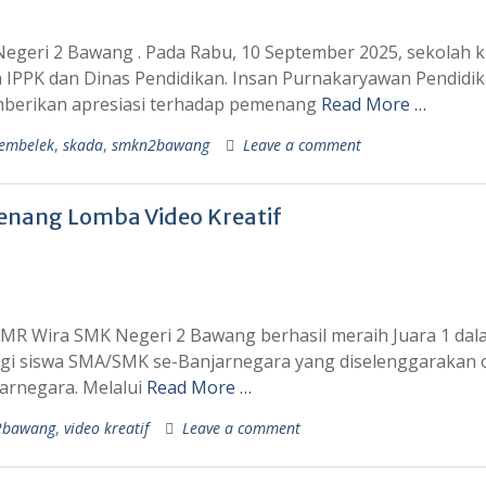
egeri 2 Bawang . Pada Rabu, 10 September 2025, sekolah k
n IPPK dan Dinas Pendidikan. Insan Purnakaryawan Pendidi
mberikan apresiasi terhadap pemenang
Read More …
tembelek
,
skada
,
smkn2bawang
Leave a comment
nang Lomba Video Kreatif
 PMR Wira SMK Negeri 2 Bawang berhasil meraih Juara 1 da
agi siswa SMA/SMK se-Banjarnegara yang diselenggarakan 
arnegara. Melalui
Read More …
2bawang
,
video kreatif
Leave a comment