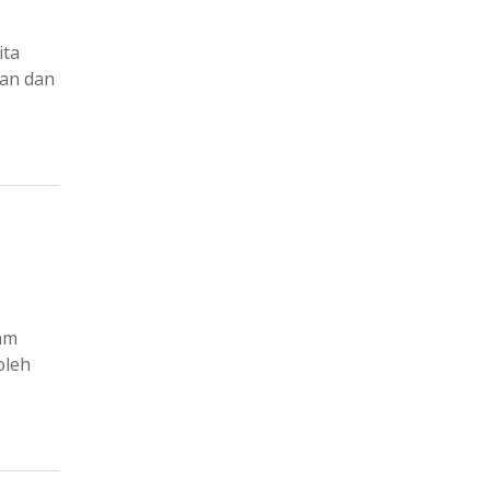
ita
kan dan
lam
oleh