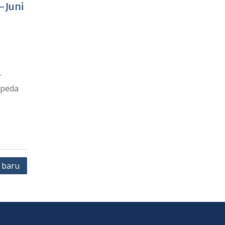
-Juni
r
epeda
 baru