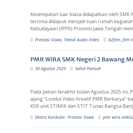
Kesempatan luar biasa didapatkan oleh SMK N
tercinta didapuk menjadi tuan rumah kegiata
Kebudayaan (IPPK) Provinsi Jawa Tengah me
Prestasi Siswa
,
Teknik Audio Video
b2film
,
film 
PMR WIRA SMK Negeri 2 Bawang Me
30 Agustus 2025
Sahid Pamudi
Pada pekan terakhir bulan Agustus 2025 ini,
ajang “Lomba Video Kreatif PMR Berkarya” b
KSR unit STIMIK dan STIT Tunas Bangsa Banj
Ekstra Kurikuler
,
Prestasi Siswa
pmr wira smkn