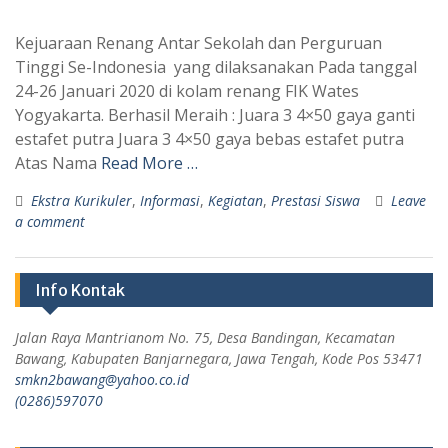
Kejuaraan Renang Antar Sekolah dan Perguruan
Tinggi Se-Indonesia yang dilaksanakan Pada tanggal
24-26 Januari 2020 di kolam renang FIK Wates
Yogyakarta. Berhasil Meraih : Juara 3 4×50 gaya ganti
estafet putra Juara 3 4×50 gaya bebas estafet putra
Atas Nama
Read More …
Ekstra Kurikuler
,
Informasi
,
Kegiatan
,
Prestasi Siswa
Leave
a comment
Info Kontak
Jalan Raya Mantrianom No. 75, Desa Bandingan, Kecamatan
Bawang, Kabupaten Banjarnegara, Jawa Tengah, Kode Pos 53471
smkn2bawang@yahoo.co.id
(0286)597070